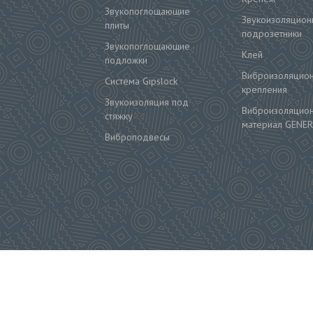
Звукопоглощающие
Звукоизоляцион
плиты
подрозетники
Звукопоглощающие
Клей
подложки
Виброизоляцио
Система Gipslock
крепления
Звукоизоляция под
Виброизоляцио
стяжку
материал GENER
Виброподвесы