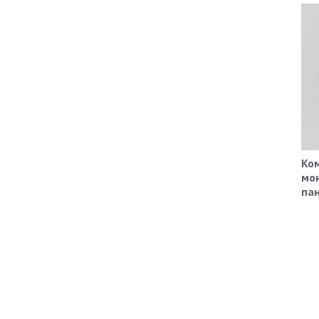
Ко
мо
пан