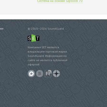
Система на основе Gipslock 70
© 2010—2026 SoundGuard
СИИ
Компания SET является
владельцем торговой марки
SoundGuard. Информация на
сайте не является публичной
офертой.