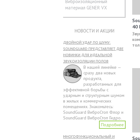
Виброизоляционный
материал GENER VX
Sou
40 
НОВОСТИ И АКЦИИ
Зву
ком
ДВОЙНОЙ УДАР ПО ШУМУ:
тол
SOUNDGUARD ПРЕДСТАВЛЯЕТ ДВЕ
НОВИНКИ ДЛЯ ИДЕАЛЬНОЙ
ЗВУКОИЗОЛЯЦИИ ПОЛОВ
В нашей линейке —
сразу два новых
продукта,
разработанных для
эффективной борьбы с
ударным и структурным шумом
в жилых и коммерческих
помещениях. Знакомьтесь:
SoundGuard ВиброСтоп Флор и
SoundGuard ВиброСтоп Гидро.
Подробнее
МНОГОФУНКЦИОНАЛЬНЫЙ И
Sou