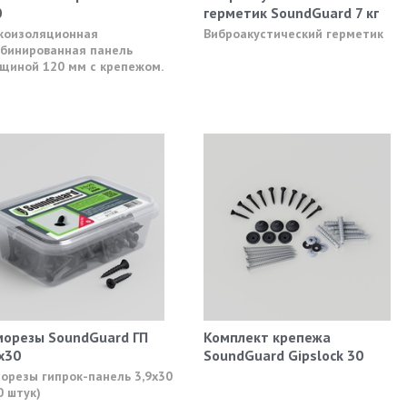
0
герметик SoundGuard 7 кг
коизоляционная
Виброакустический герметик
бинированная панель
щиной 120 мм с крепежом.
морезы SoundGuard ГП
Комплект крепежа
х30
SoundGuard Gipslock 30
орезы гипрок-панель 3,9х30
0 штук)