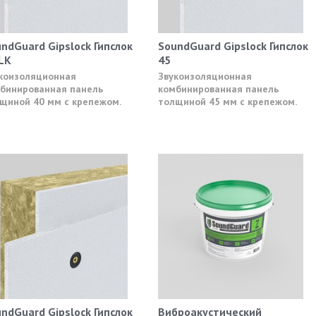
ndGuard Gipslock Гипслок
SoundGuard Gipslock Гипслок
LK
45
коизоляционная
Звукоизоляционная
бинированная панель
комбинированная панель
щиной 40 мм с крепежом.
толщиной 45 мм с крепежом.
ndGuard Gipslock Гипслок
Виброакустический