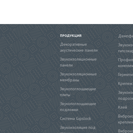
ПРОДУКЦИЯ
Демпфе
Декоративные
Звукои
акустические панели
гипсока
Звукоизоляционные
Профил
панели
компле
Звукоизоляционные
Гермети
мембраны
Крепеж
Звукопоглощающие
Звукои
плиты
подрозе
Звукопоглощающие
Клей
подложки
Виброи
Система Gipslock
крепле
Звукоизоляция под
Виброи