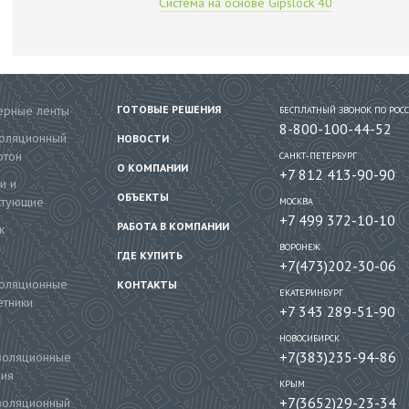
Система на основе Gipslock 40
рные ленты
ГОТОВЫЕ РЕШЕНИЯ
БЕСПЛАТНЫЙ ЗВОНОК ПО РОС
8-800-100-44-52
золяционный
НОВОСТИ
ртон
САНКТ-ПЕТЕРБУРГ
О КОМПАНИИ
+7 812 413-90-90
и и
ОБЪЕКТЫ
ктующие
МОСКВА
+7 499 372-10-10
РАБОТА В КОМПАНИИ
к
ВОРОНЕЖ
ГДЕ КУПИТЬ
+7(473)202-30-06
золяционные
КОНТАКТЫ
ЕКАТЕРИНБУРГ
тники
+7 343 289-51-90
НОВОСИБИРСК
+7(383)235-94-86
золяционные
ния
КРЫМ
+7(3652)29-23-34
золяционный