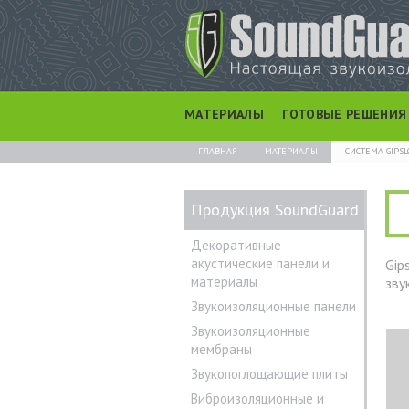
МАТЕРИАЛЫ
ГОТОВЫЕ РЕШЕНИЯ
ГЛАВНАЯ
МАТЕРИАЛЫ
СИСТЕМА GIPSL
Продукция SoundGuard
Декоративные
акустические панели и
Gip
материалы
зву
Звукоизоляционные панели
Звукоизоляционные
мембраны
Звукопоглощающие плиты
Виброизоляционные и