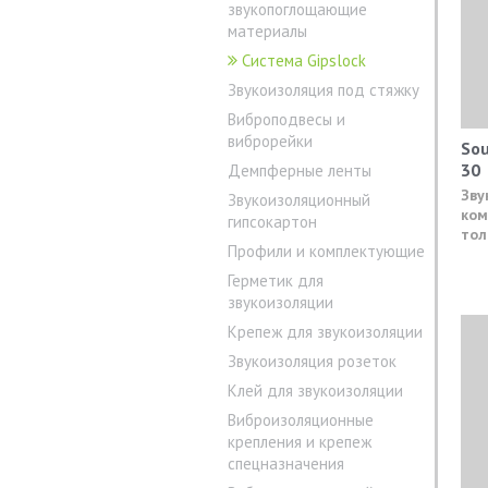
звукопоглощающие
материалы
Система Gipslock
Звукоизоляция под стяжку
Виброподвесы и
виброрейки
Sou
30
Демпферные ленты
Зву
Звукоизоляционный
ком
гипсокартон
тол
Профили и комплектующие
Герметик для
звукоизоляции
Крепеж для звукоизоляции
Звукоизоляция розеток
Клей для звукоизоляции
Виброизоляционные
крепления и крепеж
спецназначения