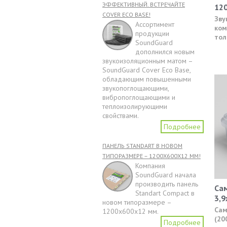
ЭФФЕКТИВНЫЙ. ВСТРЕЧАЙТЕ
12
COVER ECO BASE!
Зву
Ассортимент
ком
продукции
тол
SoundGuard
дополнился новым
звукоизоляционным матом –
SoundGuard Cover Eco Base,
обладающим повышенными
звукопоглощающими,
вибропоглощающими и
теплоизолирующими
свойствами.
Подробнее
ПАНЕЛЬ STANDART В НОВОМ
ТИПОРАЗМЕРЕ – 1200Х600Х12 ММ!
Компания
SoundGuard начала
производить панель
Са
Standart Compact в
3,9
новом типоразмере –
Сам
1200х600х12 мм.
(20
Подробнее