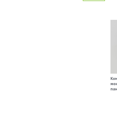
Ко
мо
пан