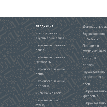
ПРОДУКЦИЯ
Демпферные л
Декоративные
Звукоизоляцион
акустические панели
гипсокартон
Звукоизоляционные
Профили и
панели
комплектующие
Звукоизоляционные
Герметик
мембраны
Крепеж
Звукопоглощающие
Звукоизоляцион
плиты
подрозетники
Звукопоглощающие
Клей
подложки
Виброизоляцио
Система Gipslock
крепления
Звукоизоляция под
Виброизоляцио
стяжку