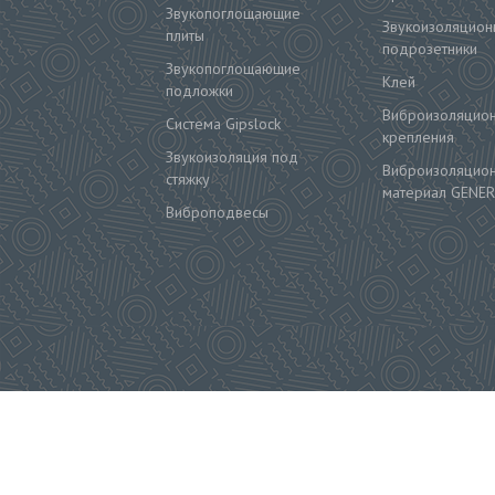
Звукопоглощающие
Звукоизоляцион
плиты
подрозетники
Звукопоглощающие
Клей
подложки
Виброизоляцио
Система Gipslock
крепления
Звукоизоляция под
Виброизоляцио
стяжку
материал GENER
Виброподвесы