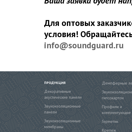
Ваша заявка будет на
Для оптовых заказчик
условия! Обращайтесь
info@soundguard.ru
ПРОДУКЦИЯ
Демпферные л
Декоративные
Звукоизоляцион
акустические панели
гипсокартон
Звукоизоляционные
Профили и
панели
комплектующие
Звукоизоляционные
Герметик
мембраны
Крепеж