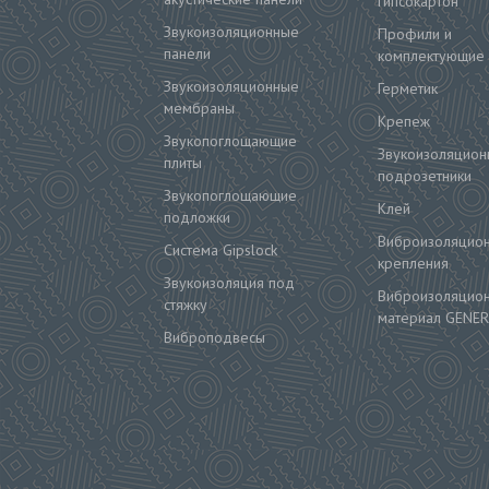
гипсокартон
Звукоизоляционные
Профили и
панели
комплектующие
Звукоизоляционные
Герметик
мембраны
Крепеж
Звукопоглощающие
Звукоизоляцион
плиты
подрозетники
Звукопоглощающие
Клей
подложки
Виброизоляцио
Система Gipslock
крепления
Звукоизоляция под
Виброизоляцио
стяжку
материал GENER
Виброподвесы