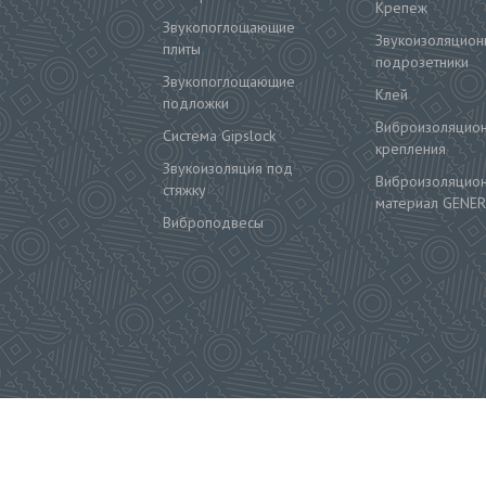
Крепеж
Звукопоглощающие
Звукоизоляцион
плиты
подрозетники
Звукопоглощающие
Клей
подложки
Виброизоляцио
Система Gipslock
крепления
Звукоизоляция под
Виброизоляцио
стяжку
материал GENER
Виброподвесы