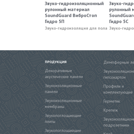
Звуко-гидроизоляционный
Звуко-гид
рулонный материал
рулонный 
SoundGuard ВиброСтоп
SoundGuar
Гидро 5П
Гидро 5С
Звуко-гидроизоляция для пола
Звуко-гидро
ПРОДУКЦИЯ
Демпферные л
Декоративные
Звукоизоляцион
акустические панели
гипсокартон
Звукоизоляционные
Профили и
панели
комплектующие
Звукоизоляционные
Герметик
мембраны
Крепеж
Звукопоглощающие
Звукоизоляцион
плиты
подрозетники
Звукопоглощающие
Клей