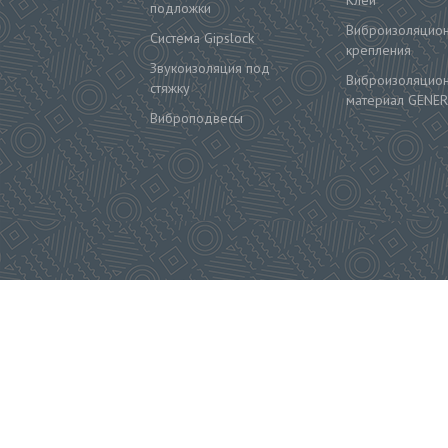
подложки
Виброизоляцио
Система Gipslock
крепления
Звукоизоляция под
Виброизоляцио
стяжку
материал GENER
Виброподвесы