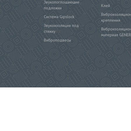
Звукопоглощающие
Клей
подложки
Виброизоляцио
Система Gipslock
крепления
Звукоизоляция под
Виброизоляцио
стяжку
материал GENER
Виброподвесы