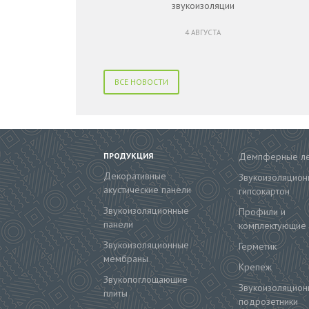
звукоизоляции
4 АВГУСТА
ВСЕ НОВОСТИ
ПРОДУКЦИЯ
Демпферные л
Декоративные
Звукоизоляцион
акустические панели
гипсокартон
Звукоизоляционные
Профили и
панели
комплектующие
Звукоизоляционные
Герметик
мембраны
Крепеж
Звукопоглощающие
Звукоизоляцион
плиты
подрозетники