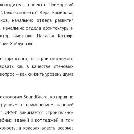
уководитель проекта Приморский
"Дальэкспоцентр" Вера Ермилова,
ков, начальник отдела развития
, начальник отдела архитектуры и
ектор выставки Наталья Котляр,
нции Хэйлунцзян.
ескаркасного, быстровозводимого
зовать как в качестве стеновых
 вопрос — как снизить уровень шума
ехнологию SoundGuard, которая по
трукциям с применением панелей
 "ГОРАВ" занимается строительно-
ебных зданий и коттеджей, в том
ность, а краевая власть всерьез