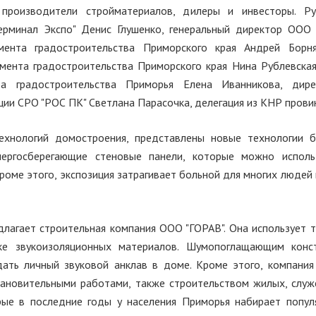
, производители стройматериалов, дилеры и инвесторы. Р
Терминал Экспо" Денис Глушенко, генеральный директор ООО 
мента градостроительства Приморского края Андрей Борня
мента градостроительства Приморского края Нина Рублевская
та градостроительства Приморья Елена Иванникова, дир
ии СРО "РОС ПК" Светлана Парасочка, делегация из КНР прови
ехнологий домостроения, представлены новые технологии б
нергосберегающие стеновые панели, которые можно исполь
Кроме этого, экспозиция затрагивает больной для многих людей
лагает строительная компания ООО "ГОРАВ". Она использует т
ке звукоизоляционных материалов. Шумопоглащающим конс
ать личный звуковой анклав в доме. Кроме этого, компания
ановительными работами, также строительством жилых, служ
ые в последние годы у населения Приморья набирает популяр