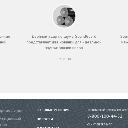
ионные
Двойной удар по шуму: SoundGuard
Sou
чной
представляет две новинки для идеальной
мак
звукоизоляции полов
19 ИЮНЯ
рные ленты
ГОТОВЫЕ РЕШЕНИЯ
БЕСПЛАТНЫЙ ЗВОНОК ПО РОС
8-800-100-44-52
золяционный
НОВОСТИ
ртон
САНКТ-ПЕТЕРБУРГ