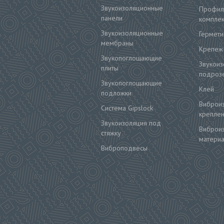
Звукоизоляционные
Профил
панели
компле
Звукоизоляционные
Гермети
мембраны
Крепеж
Звукопоглощающие
Звукои
плиты
подрозе
Звукопоглощающие
Клей
подложки
Виброи
Система Gipslock
крепле
Звукоизоляция под
Виброи
стяжку
матери
Виброподвесы