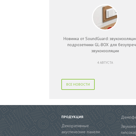
Новинка от SoundGuard: звукоизоляц
подрозетники GL-BOX для безупре
звукоизоляции
4 АВГУСТА
ВСЕ НОВОСТИ
ПРОДУКЦИЯ
Демпфе
Декоративные
Звукои
акустические панели
гипсока