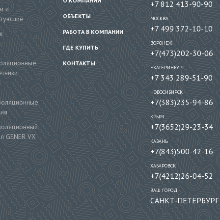
О КОМПАНИИ
+7 812 413-90-90
и и
ОБЪЕКТЫ
ктующие
МОСКВА
+7 499 372-10-10
РАБОТА В КОМПАНИИ
к
ВОРОНЕЖ
ГДЕ КУПИТЬ
+7(473)202-30-06
золяционные
КОНТАКТЫ
ЕКАТЕРИНБУРГ
тники
+7 343 289-51-90
НОВОСИБИРСК
+7(383)235-94-86
золяционные
ния
КРЫМ
+7(3652)29-23-34
золяционный
ал GENER VX
КАЗАНЬ
+7(843)500-42-16
ХАБАРОВСК
+7(4212)26-04-52
ВАШ ГОРОД
САНКТ-ПЕТЕРБУРГ