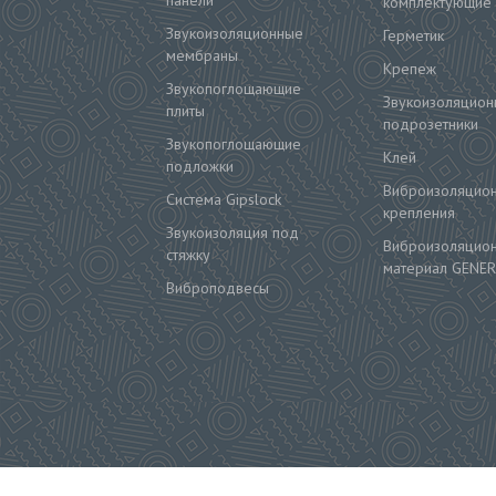
панели
комплектующие
Звукоизоляционные
Герметик
мембраны
Крепеж
Звукопоглощающие
Звукоизоляцион
плиты
подрозетники
Звукопоглощающие
Клей
подложки
Виброизоляцио
Система Gipslock
крепления
Звукоизоляция под
Виброизоляцио
стяжку
материал GENER
Виброподвесы