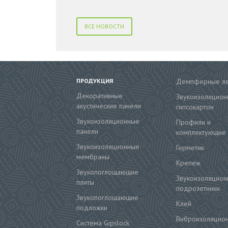
ВСЕ НОВОСТИ
ПРОДУКЦИЯ
Демпферные л
Декоративные
Звукоизоляцион
акустические панели
гипсокартон
Звукоизоляционные
Профили и
панели
комплектующие
Звукоизоляционные
Герметик
мембраны
Крепеж
Звукопоглощающие
Звукоизоляцион
плиты
подрозетники
Звукопоглощающие
Клей
подложки
Виброизоляцио
Система Gipslock