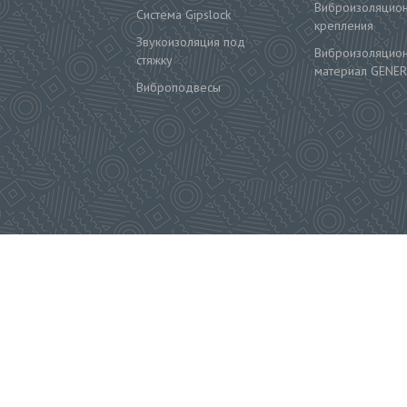
Виброизоляцио
Система Gipslock
крепления
Звукоизоляция под
Виброизоляцио
стяжку
материал GENER
Виброподвесы