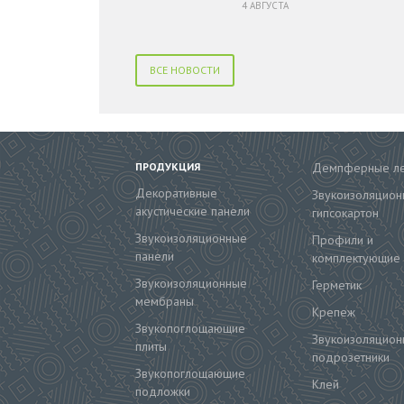
4 АВГУСТА
ВСЕ НОВОСТИ
ПРОДУКЦИЯ
Демпферные л
Декоративные
Звукоизоляцион
акустические панели
гипсокартон
Звукоизоляционные
Профили и
панели
комплектующие
Звукоизоляционные
Герметик
мембраны
Крепеж
Звукопоглощающие
Звукоизоляцион
плиты
подрозетники
Звукопоглощающие
Клей
подложки