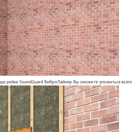
щи рейки SoundGuard ВиброЛайнер Вы сможете уложиться всего 