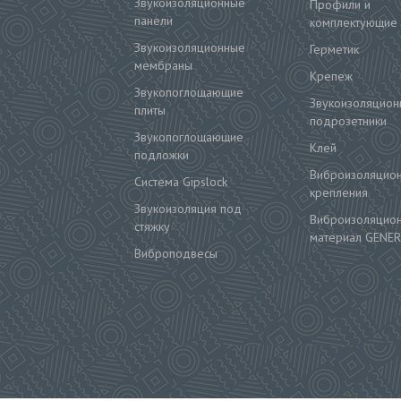
Звукоизоляционные
Профили и
панели
комплектующие
Звукоизоляционные
Герметик
мембраны
Крепеж
Звукопоглощающие
Звукоизоляцион
плиты
подрозетники
Звукопоглощающие
Клей
подложки
Виброизоляцио
Система Gipslock
крепления
Звукоизоляция под
Виброизоляцио
стяжку
материал GENER
Виброподвесы