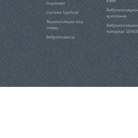
Клей
подложки
Виброизоляцио
Система Gipslock
крепления
Звукоизоляция под
Виброизоляцио
стяжку
материал GENER
Виброподвесы