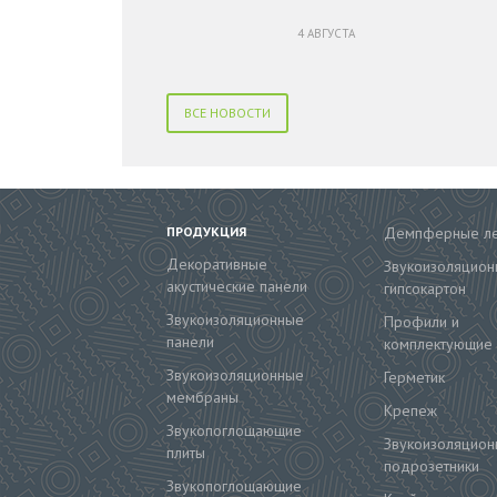
4 АВГУСТА
ВСЕ НОВОСТИ
ПРОДУКЦИЯ
Демпферные л
Декоративные
Звукоизоляцион
акустические панели
гипсокартон
Звукоизоляционные
Профили и
панели
комплектующие
Звукоизоляционные
Герметик
мембраны
Крепеж
Звукопоглощающие
Звукоизоляцион
плиты
подрозетники
Звукопоглощающие