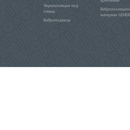
крепления
Звукоизоляция под
Виброизоляцио
стяжку
материал GENER
Виброподвесы