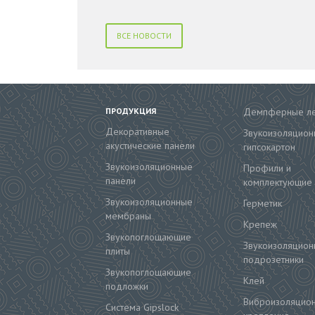
ВСЕ НОВОСТИ
ПРОДУКЦИЯ
Демпферные л
Декоративные
Звукоизоляцион
акустические панели
гипсокартон
Звукоизоляционные
Профили и
панели
комплектующие
Звукоизоляционные
Герметик
мембраны
Крепеж
Звукопоглощающие
Звукоизоляцион
плиты
подрозетники
Звукопоглощающие
Клей
подложки
Виброизоляцио
Система Gipslock