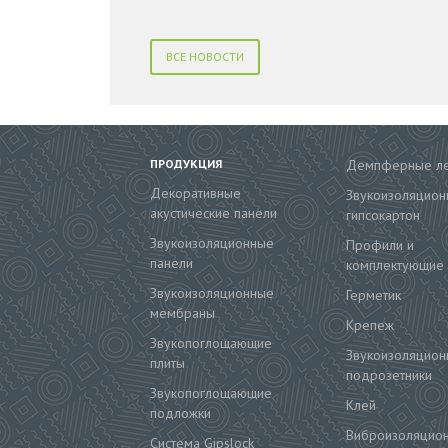
ВСЕ НОВОСТИ
ПРОДУКЦИЯ
Демпферные л
Декоративные
Звукоизоляцион
акустические панели
гипсокартон
Звукоизоляционные
Профили и
панели
комплектующие
Звукоизоляционные
Герметик
мембраны
Крепеж
Звукопоглощающие
Звукоизоляцион
плиты
подрозетники
Звукопоглощающие
Клей
подложки
Виброизоляцио
Система Gipslock