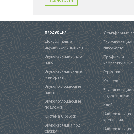
ВСЕ НОВОСТИ
ПРОДУКЦИЯ
Демпферные л
Декоративные
Звукоизоляцион
акустические панели
гипсокартон
Звукоизоляционные
Профили и
панели
комплектующие
Звукоизоляционные
Герметик
мембраны
Крепеж
Звукопоглощающие
Звукоизоляцион
плиты
подрозетники
Звукопоглощающие
Клей
подложки
Виброизоляцио
Система Gipslock
крепления
Звукоизоляция под
Виброизоляцио
стяжку