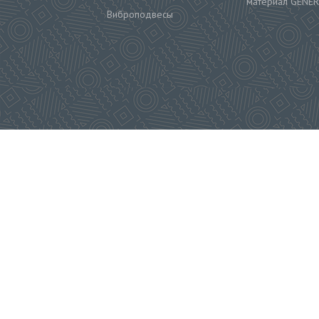
материал GENER
Виброподвесы