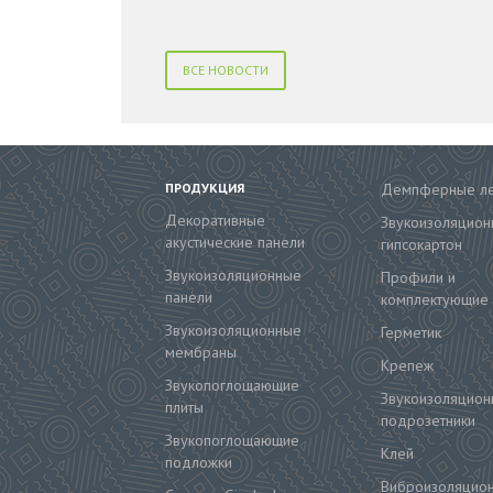
ВСЕ НОВОСТИ
ПРОДУКЦИЯ
Демпферные л
Декоративные
Звукоизоляцион
акустические панели
гипсокартон
Звукоизоляционные
Профили и
панели
комплектующие
Звукоизоляционные
Герметик
мембраны
Крепеж
Звукопоглощающие
Звукоизоляцион
плиты
подрозетники
Звукопоглощающие
Клей
подложки
Виброизоляцио