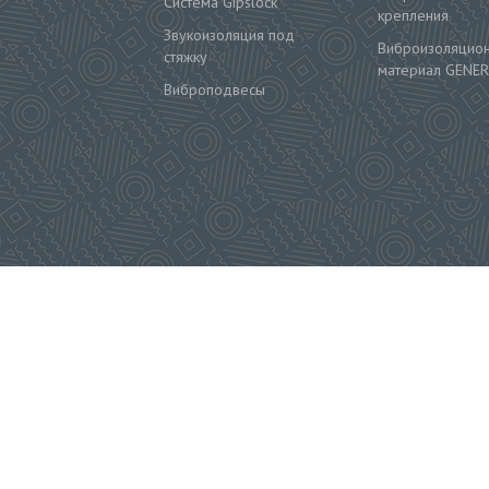
Система Gipslock
крепления
Звукоизоляция под
Виброизоляцио
стяжку
материал GENER
Виброподвесы