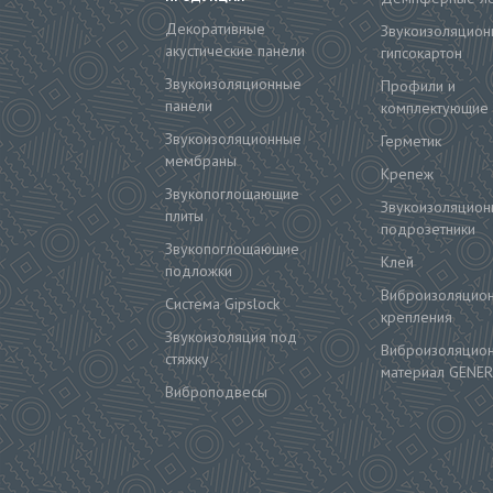
Декоративные
Звукоизоляцион
акустические панели
гипсокартон
Звукоизоляционные
Профили и
панели
комплектующие
Звукоизоляционные
Герметик
мембраны
Крепеж
Звукопоглощающие
Звукоизоляцион
плиты
подрозетники
Звукопоглощающие
Клей
подложки
Виброизоляцио
Система Gipslock
крепления
Звукоизоляция под
Виброизоляцио
стяжку
материал GENER
Виброподвесы