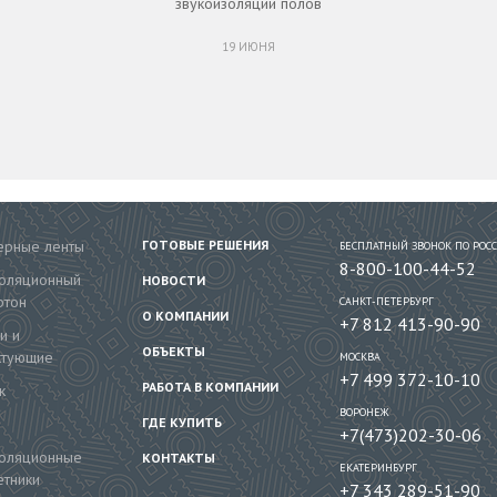
звукоизоляции полов
19 ИЮНЯ
рные ленты
ГОТОВЫЕ РЕШЕНИЯ
БЕСПЛАТНЫЙ ЗВОНОК ПО РОС
8-800-100-44-52
золяционный
НОВОСТИ
ртон
САНКТ-ПЕТЕРБУРГ
О КОМПАНИИ
+7 812 413-90-90
и и
ОБЪЕКТЫ
ктующие
МОСКВА
+7 499 372-10-10
РАБОТА В КОМПАНИИ
к
ВОРОНЕЖ
ГДЕ КУПИТЬ
+7(473)202-30-06
золяционные
КОНТАКТЫ
ЕКАТЕРИНБУРГ
тники
+7 343 289-51-90