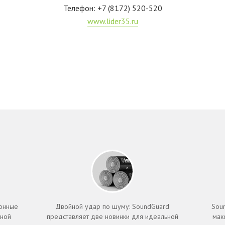
Телефон:
+7 (8172) 520-520
www.lider35.ru
ионные
Двойной удар по шуму: SoundGuard
Sou
чной
представляет две новинки для идеальной
мак