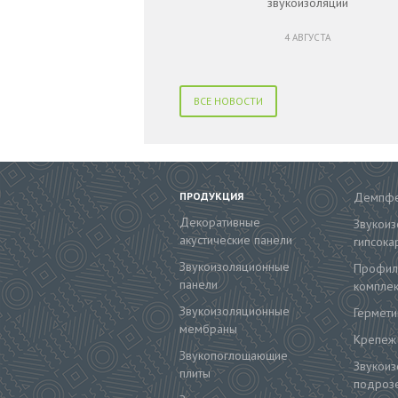
звукоизоляции
4 АВГУСТА
ВСЕ НОВОСТИ
ПРОДУКЦИЯ
Демпфе
Декоративные
Звукои
акустические панели
гипсока
Звукоизоляционные
Профил
панели
компле
Звукоизоляционные
Гермети
мембраны
Крепеж
Звукопоглощающие
Звукои
плиты
подрозе