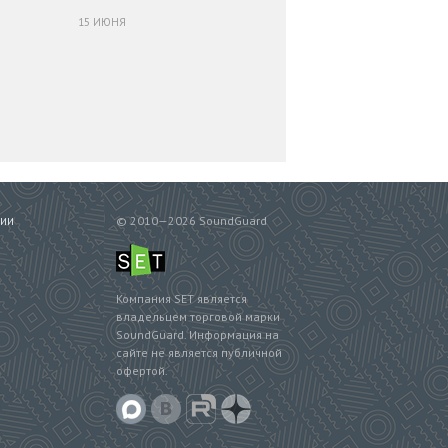
15 ИЮНЯ
© 2010—2026 SoundGuard
СИИ
Компания SET является
владельцем торговой марки
SoundGuard. Информация на
сайте не является публичной
офертой.