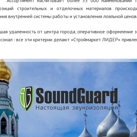
Ассортимент насчитывает более 35 000 наименований т
озиций строительных и отделочных материалов происходи
ия внутренней системы работы и установления лояльной ценов
шая удаленность от центра города, оперативное оформление за
рсонал - все эти критерии делают «Строймаркет ЛИДЕР» привл