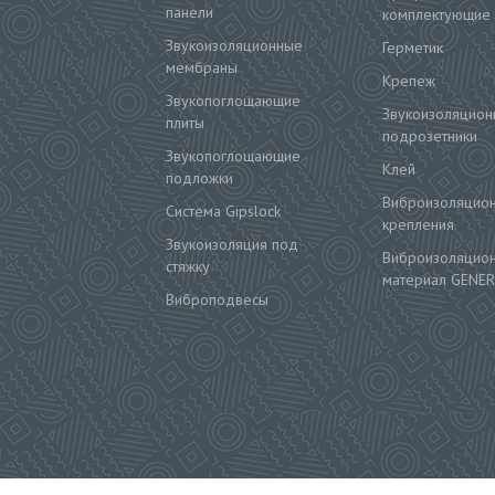
панели
комплектующие
Звукоизоляционные
Герметик
мембраны
Крепеж
Звукопоглощающие
Звукоизоляцион
плиты
подрозетники
Звукопоглощающие
Клей
подложки
Виброизоляцио
Система Gipslock
крепления
Звукоизоляция под
Виброизоляцио
стяжку
материал GENER
Виброподвесы