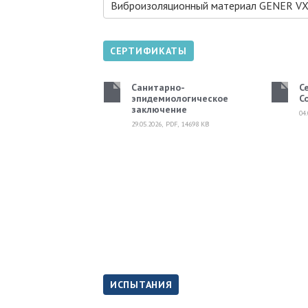
Виброизоляционный материал GENER V
СЕРТИФИКАТЫ
Санитарно-
С
эпидемиологическое
С
заключение
04
29.05.2026
,
PDF
,
14698
KB
ИСПЫТАНИЯ