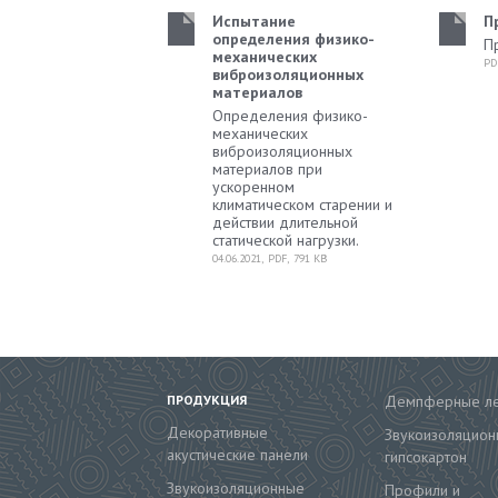
Испытание
П
определения физико-
П
механических
PD
виброизоляционных
материалов
Определения физико-
механических
виброизоляционных
материалов при
ускоренном
климатическом старении и
действии длительной
статической нагрузки.
04.06.2021
,
PDF
,
791
KB
ПРОДУКЦИЯ
Демпферные л
Декоративные
Звукоизоляцион
акустические панели
гипсокартон
Звукоизоляционные
Профили и