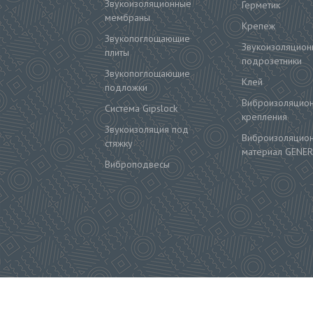
Звукоизоляционные
Герметик
мембраны
Крепеж
Звукопоглощающие
Звукоизоляцион
плиты
подрозетники
Звукопоглощающие
Клей
подложки
Виброизоляцио
Система Gipslock
крепления
Звукоизоляция под
Виброизоляцио
стяжку
материал GENER
Виброподвесы