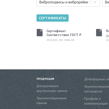
Виброподвесы и виброрейки
СЕРТИФИКАТЫ
Сертификат
П
Соответствия ГОСТ Р
О
29.10.2025
,
PDF
,
34456
KB
25
ПРОДУКЦИЯ
Демпферные л
Декоративные
Звукоизоляцион
акустические панели
гипсокартон
Звукоизоляционные
Профили и
панели
комплектующие