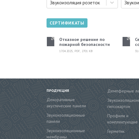
Звукоизоляция розеток
Звуко
СЕРТИФИКАТЫ
Отказное решение по
С
пожарной безопасности
с
17.04.2025
,
PDF
,
2701
KB
31
ПРОДУКЦИЯ
Демпферные л
Декоративные
Звукоизоляцион
акустические панели
гипсокартон
Звукоизоляционные
Профили и
панели
комплектующие
Звукоизоляционные
Герметик
мембраны