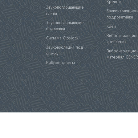
Крепеж
Звукопоглощающие
Звукоизоляцион
плиты
подрозетники
Звукопоглощающие
Клей
подложки
Виброизоляцио
Система Gipslock
крепления
Звукоизоляция под
Виброизоляцио
стяжку
материал GENER
Виброподвесы