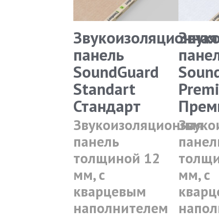
Звукоизоляционная
Звук
панель
пане
SoundGuard
Soun
Standart
Prem
Стандарт
Прем
Звукоизоляционная
Звуко
панель
панел
толщиной 12
толщи
мм, с
мм, с
кварцевым
кварц
наполнителем
напол