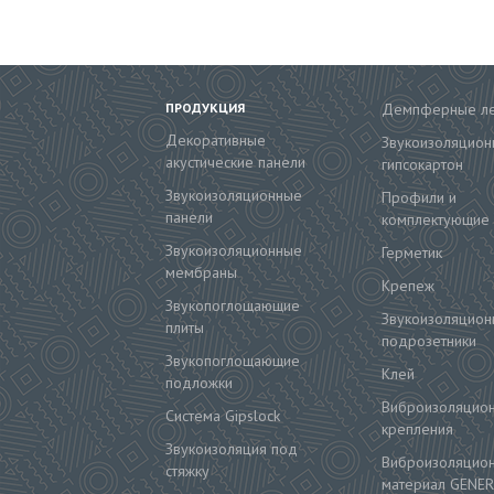
ПРОДУКЦИЯ
Демпферные л
Декоративные
Звукоизоляцион
акустические панели
гипсокартон
Звукоизоляционные
Профили и
панели
комплектующие
Звукоизоляционные
Герметик
мембраны
Крепеж
Звукопоглощающие
Звукоизоляцион
плиты
подрозетники
Звукопоглощающие
Клей
подложки
Виброизоляцио
Система Gipslock
крепления
Звукоизоляция под
Виброизоляцио
стяжку
материал GENER