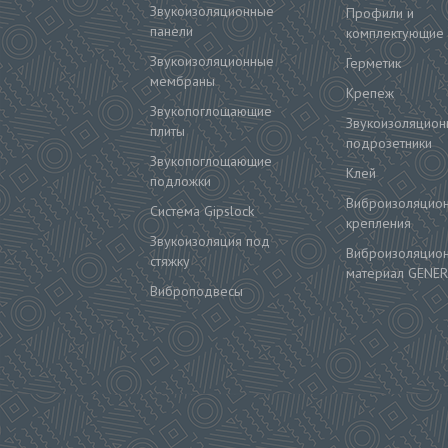
Звукоизоляционные
Профили и
панели
комплектующие
Звукоизоляционные
Герметик
мембраны
Крепеж
Звукопоглощающие
Звукоизоляцион
плиты
подрозетники
Звукопоглощающие
Клей
подложки
Виброизоляцио
Система Gipslock
крепления
Звукоизоляция под
Виброизоляцио
стяжку
материал GENER
Виброподвесы