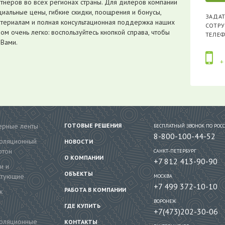
тнеров во всех регионах страны. Для дилеров компании
альные цены, гибкие скидки, поощрения и бонусы,
ЗАДАТ
атериалам и полная консультационная поддержка наших
СОТР
ом очень легко: воспользуйтесь кнопкой справа, чтобы
ТЕЛЕ
 Вами.
+
рные ленты
ГОТОВЫЕ РЕШЕНИЯ
БЕСПЛАТНЫЙ ЗВОНОК ПО РОС
8-800-100-44-52
золяционный
НОВОСТИ
ртон
САНКТ-ПЕТЕРБУРГ
О КОМПАНИИ
+7 812 413-90-90
и и
ОБЪЕКТЫ
ктующие
МОСКВА
+7 499 372-10-10
РАБОТА В КОМПАНИИ
к
ВОРОНЕЖ
ГДЕ КУПИТЬ
+7(473)202-30-06
золяционные
КОНТАКТЫ