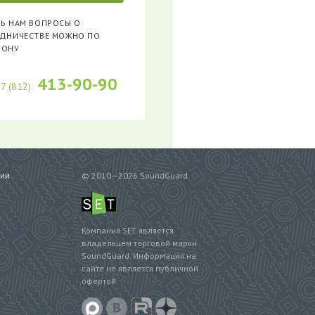
Ь НАМ ВОПРОСЫ О
УДНИЧЕСТВЕ МОЖНО ПО
ФОНУ
413-90-90
 7 (812)
© 2010—2026 SoundGuard
СИИ
Компания SET является
владельцем торговой марки
SoundGuard. Информация на
сайте не является публичной
офертой.