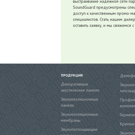
выстраивание надежной сети пар
SoundGuard предусмотрены специ
доступ к качественным промо-м
специалистов. Стать нашим дилер
оставить заявку, и мы свяжемся с
ПРОДУКЦИЯ
Демпфе
Декоративные
Звукои
акустические панели
гипсока
Звукоизоляционные
Профил
панели
компле
Звукоизоляционные
Гермети
мембраны
Крепеж
Звукопоглощающие
Звукои