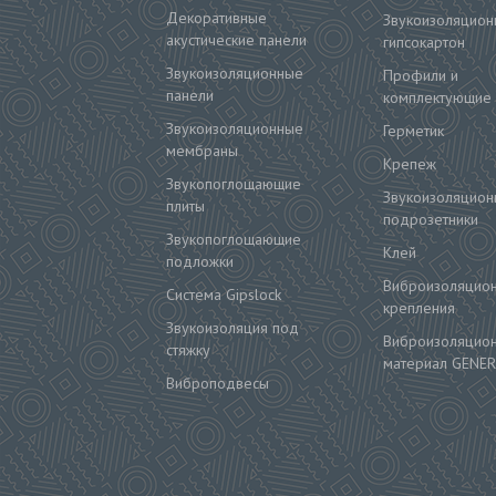
Декоративные
Звукоизоляцион
акустические панели
гипсокартон
Звукоизоляционные
Профили и
панели
комплектующие
Звукоизоляционные
Герметик
мембраны
Крепеж
Звукопоглощающие
Звукоизоляцион
плиты
подрозетники
Звукопоглощающие
Клей
подложки
Виброизоляцио
Система Gipslock
крепления
Звукоизоляция под
Виброизоляцио
стяжку
материал GENER
Виброподвесы