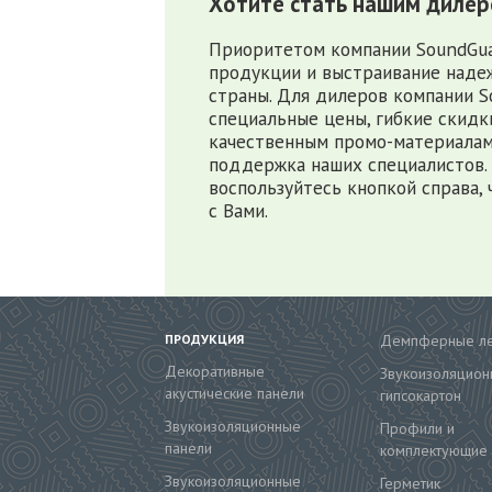
Хотите стать нашим диле
Приоритетом компании SoundGua
продукции и выстраивание надеж
страны. Для дилеров компании 
специальные цены, гибкие скидки
качественным промо-материалам
поддержка наших специалистов. 
воспользуйтесь кнопкой справа, 
с Вами.
ПРОДУКЦИЯ
Демпферные л
Декоративные
Звукоизоляцион
акустические панели
гипсокартон
Звукоизоляционные
Профили и
панели
комплектующие
Звукоизоляционные
Герметик