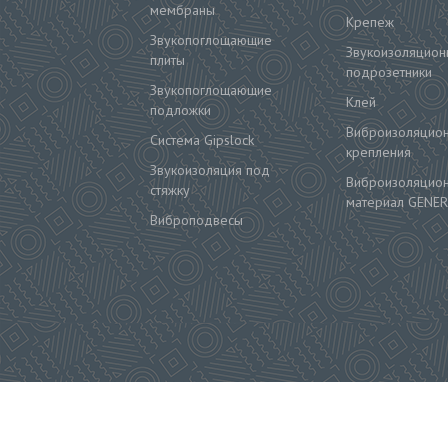
мембраны
Крепеж
Звукопоглощающие
Звукоизоляцион
плиты
подрозетники
Звукопоглощающие
Клей
подложки
Виброизоляцио
Система Gipslock
крепления
Звукоизоляция под
Виброизоляцио
стяжку
материал GENER
Виброподвесы